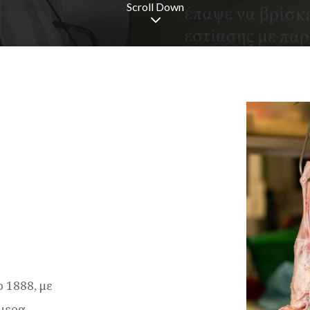
Scroll Down
 1888, με
ήμερα