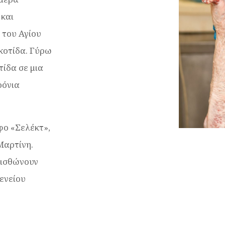
 και
 του Αγίου
Σκοτίδα. Γύρω
τίδα σε μια
ρόνια
φο «Σελέκτ»,
Μαρτίνη.
μισθώνουν
ενείου