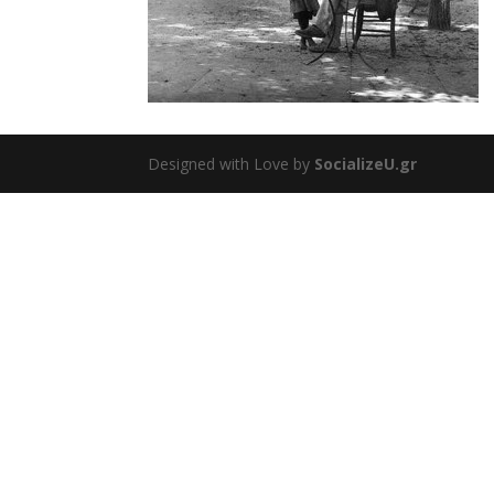
Designed with Love by
SocializeU.gr